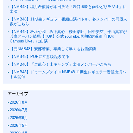
【NMB48】塩月希依音が本日放送「渋谷凪咲と雨やどりラジオ」に
出演
【NMB48】11期生レギュラー番組出演バトル、各メンバーの同盟人
数がこちら
【NMB48】板垣心和、坂下真心、桜田彩叶、田中美空、平山真衣が
兵庫アーバン競馬【HUK】公式YouTube現地配信番組「HUK
Campus Live」に出演
【元NMB48】安部若菜、卒業して早くもお酒解禁
【NMB48】POPに注意喚起きてる
【NMB48】「ご乱心！士キャンプ」出演メンバーがこちら
【NMB48】ドゥームズデイ × NMB48 11期生レギュラー番組出演バ
トル開催
アーカイブ
2026年8月
2026年7月
2026年6月
2026年5月