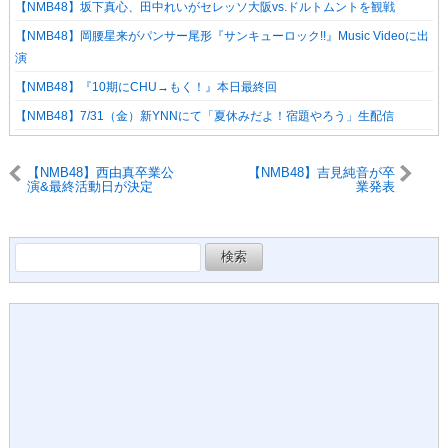
【NMB48】坂下真心、田中れいがセレッソ大阪vs.ドルトムントを観戦
【NMB48】岡腰星来がパンサー尾形『サンキューロック!!』Music Videoに出
演
【NMB48】『10期にCHU→もく！』本日最終回
【NMB48】7/31（金）新YNNにて「夏休みだよ！宿題やろう」生配信
【NMB48】西由真卒業公
【NMB48】吉見純音が卒
演&最終活動日が決定
業発表
検
索: