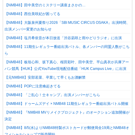
【NMB48】田中美空のミステリー講座まさかの…
【NMB48】西住美咲妃が困ってる
【NMB48】大阪泉州夏祭り2026「SBI MUSIC CIRCUS OSAKA」出演時間、
出演メンバー変更のお知らせ
【NMB48】塩月希依音が本日放送「渋谷凪咲と雨やどりラジオ」に出演
【NMB48】11期生レギュラー番組出演バトル、各メンバーの同盟人数がこち
ら
【NMB48】板垣心和、坂下真心、桜田彩叶、田中美空、平山真衣が兵庫アー
バン競馬【HUK】公式YouTube現地配信番組「HUK Campus Live」に出演
【元NMB48】安部若菜、卒業して早くもお酒解禁
【NMB48】POPに注意喚起きてる
【NMB48】「ご乱心！士キャンプ」出演メンバーがこちら
【NMB48】ドゥームズデイ × NMB48 11期生レギュラー番組出演バトル開催
【NMB48】『NMB48 MVリメイクプロジェクト』のオークション追加開催が
決定
【NMB48】8/5(水)よりNMB48特製ポストカードが郵便局全19局とNMB48オ
フィシャルショップで販売開始