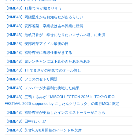
【NMB48】11期で何か始まりそう
【NMB48】岡腰星来からお知らせがあるらしい
【NMB48】安部若菜、卒業後は吉本興業に所属
【NMB48】池帆乃香が「幸せになりたいマサムネ君」に出演
【NMB48】安部若菜アイドル最後の日
【NMB48】福野杏実に野球仕事がきてる！
【NMB48】鬼レンチャンに坂下真心きたあああああ
【NMB48】TIFでまさかの初めてのオール無し
【NMB48】フェスのセトリ問題
【NMB48】メンバーが大喜利に挑戦した結果→
【NMB48】三鴨くるみが「MISCOLLECTION 2026 in TOKYO IDOL
FESTIVAL 2026 supported by にしたんクリニック」の進行MCに決定
【NMB48】福野杏実が更新したインスタストーリーがこちら
【NMB48】田中れい…!?
【NMB48】芳賀礼が8月開催のイベントを欠席