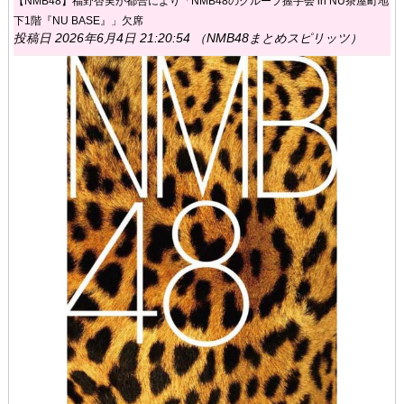
【NMB48】福野杏実が都合により「NMB48のグループ握手会 in NU茶屋町地
下1階『NU BASE』」欠席
投稿日 2026年6月4日 21:20:54 （NMB48まとめスピリッツ）