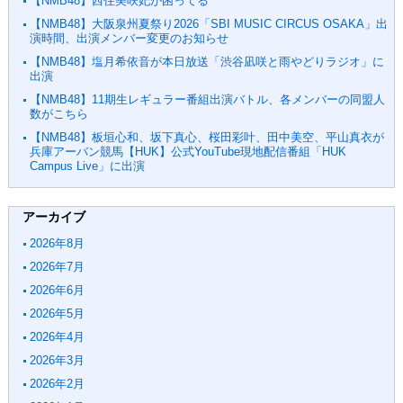
【NMB48】西住美咲妃が困ってる
【NMB48】大阪泉州夏祭り2026「SBI MUSIC CIRCUS OSAKA」出
演時間、出演メンバー変更のお知らせ
【NMB48】塩月希依音が本日放送「渋谷凪咲と雨やどりラジオ」に
出演
【NMB48】11期生レギュラー番組出演バトル、各メンバーの同盟人
数がこちら
【NMB48】板垣心和、坂下真心、桜田彩叶、田中美空、平山真衣が
兵庫アーバン競馬【HUK】公式YouTube現地配信番組「HUK
Campus Live」に出演
アーカイブ
2026年8月
2026年7月
2026年6月
2026年5月
2026年4月
2026年3月
2026年2月