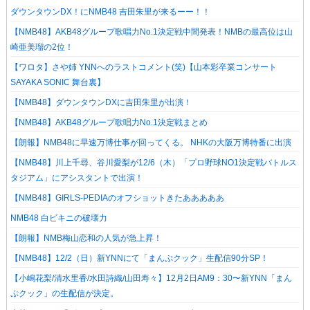
ダウンタウンDX！にNMB48 吉田朱里が来るーー！！
【NMB48】AKB48グループ歌唱力No.1決定戦中間発表！NMBの最高位は山
崎亜美瑠の2位！
【ワロタ】さや姉 YNNへのラストコメント(笑)【山本彩卒業コンサート
SAYAKA SONIC 舞台裏】
【NMB48】ダウンタウンDXに吉田朱里が出演！
【NMB48】AKB48グループ歌唱力No.1決定戦まとめ
【朗報】NMB48に早速万博仕事が回ってくる。 NHKの大阪万博特番に出演
【NMB48】川上千尋、谷川愛梨が12/6（木）「プロ野球NO1決定戦バトルス
タジアム」にアシスタントで出演！
【NMB48】GIRLS-PEDIAのオフショットきたあああああ
NMB48 白ビキニの破壊力
【朗報】NMB梅山恋和の人気が急上昇！
【NMB48】12/2（日）新YNNにて「まんぷクック」生配信90分SP！
【小嶋花梨/清水里香/水田詩織/山田寿々】12月2日AM9：30〜新YNN「まん
ぷクック」の生配信が決定。