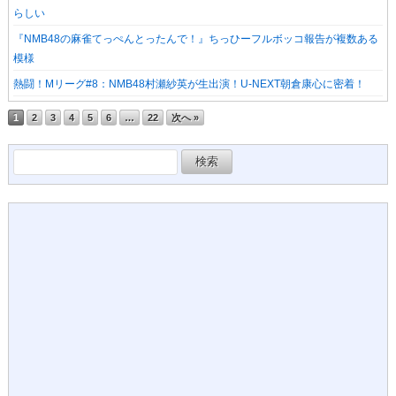
らしい
『NMB48の麻雀てっぺんとったんで！』ちっひーフルボッコ報告が複数ある
模様
熱闘！Mリーグ#8：NMB48村瀬紗英が生出演！U-NEXT朝倉康心に密着！
1
2
3
4
5
6
…
22
次へ »
検
索: