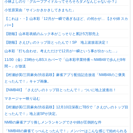
小林よしのり「グループアイドルってそろそろダメなんじゃないか？｣
小笠原茉由「サインかきかきしてきまちた」
【これは・・】山本彩「12月が一瞬で過ぎるほど、の何かが… 【さや姉 スカ
パー】
【朗報】山本彩表紙のムック本がこっそりと累計5万部売上
【朗報】さえぴぃのトップ目とったんで！SP 地上波放送決定！
山本彩「打ち合わせ。考えただけで12月が一瞬という事が分かった…」
11/30（金）23時からBSスカパーで「山本彩卒業特番～NMB48で歩んだ8年
間～」が放送
【村瀬紗英/三田麻央/渋谷凪咲】麻雀アプリ配信記念放送「NMB48のご褒美
とったんで！」キャプ画像。
【NMB48】「さえぴぃのトップ目とったんで！」ついに地上波進出！
マネージャー映り込む
【村瀬紗英/三田麻央/渋谷凪咲】12月10日深夜にTBSで「さえぴぃのトップ目
とったんで！」地上波SPが決定。
NMBの麻雀アプリ推しメンランキングでさや姉が圧倒的な件
「NMB48の麻雀てっぺんとったんで！」メンバーはこんな感じで始められる