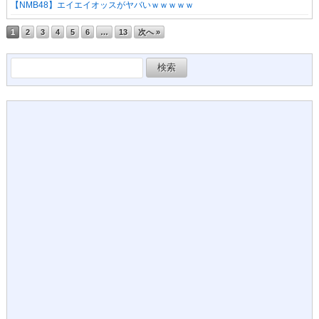
【NMB48】エイエイオッスがヤバいｗｗｗｗｗ
1
2
3
4
5
6
…
13
次へ »
検
索: