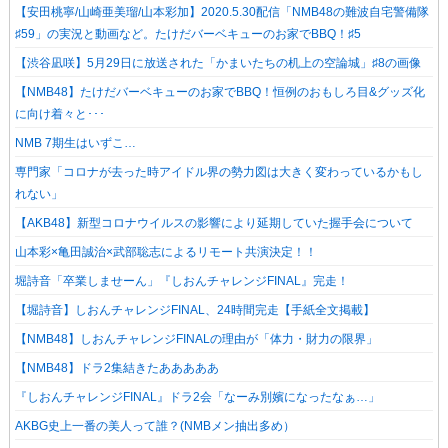
【安田桃寧/山崎亜美瑠/山本彩加】2020.5.30配信「NMB48の難波自宅警備隊
♯59」の実況と動画など。たけだバーベキューのお家でBBQ！♯5
【渋谷凪咲】5月29日に放送された「かまいたちの机上の空論城」♯8の画像
【NMB48】たけだバーベキューのお家でBBQ！恒例のおもしろ目&グッズ化
に向け着々と･･･
NMB 7期生はいずこ…
専門家「コロナが去った時アイドル界の勢力図は大きく変わっているかもし
れない」
【AKB48】新型コロナウイルスの影響により延期していた握手会について
山本彩×亀田誠治×武部聡志によるリモート共演決定！！
堀詩音「卒業しませーん」『しおんチャレンジFINAL』完走！
【堀詩音】しおんチャレンジFINAL、24時間完走【手紙全文掲載】
【NMB48】しおんチャレンジFINALの理由が「体力・財力の限界」
【NMB48】ドラ2集結きたあああああ
『しおんチャレンジFINAL』ドラ2会「なーみ別嬪になったなぁ…」
AKBG史上一番の美人って誰？(NMBメン抽出多め）