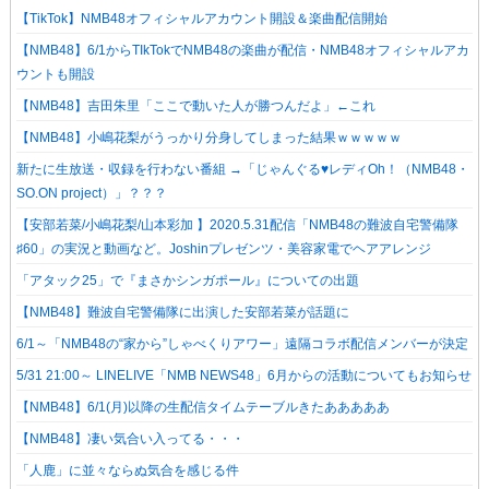
【TikTok】NMB48オフィシャルアカウント開設＆楽曲配信開始
【NMB48】6/1からTIkTokでNMB48の楽曲が配信・NMB48オフィシャルアカ
ウントも開設
【NMB48】吉田朱里「ここで動いた人が勝つんだよ」←これ
【NMB48】小嶋花梨がうっかり分身してしまった結果ｗｗｗｗｗ
新たに生放送・収録を行わない番組 →「じゃんぐる♥レディOh！（NMB48・
SO.ON project）」？？？
【安部若菜/小嶋花梨/山本彩加 】2020.5.31配信「NMB48の難波自宅警備隊
♯60」の実況と動画など。Joshinプレゼンツ・美容家電でヘアアレンジ
「アタック25」で『まさかシンガポール』についての出題
【NMB48】難波自宅警備隊に出演した安部若菜が話題に
6/1～「NMB48の“家から”しゃべくりアワー」遠隔コラボ配信メンバーが決定
5/31 21:00～ LINELIVE「NMB NEWS48」6月からの活動についてもお知らせ
【NMB48】6/1(月)以降の生配信タイムテーブルきたあああああ
【NMB48】凄い気合い入ってる・・・
「人鹿」に並々ならぬ気合を感じる件