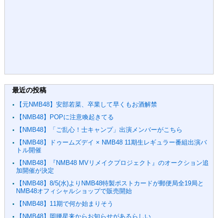
最近の投稿
【元NMB48】安部若菜、卒業して早くもお酒解禁
【NMB48】POPに注意喚起きてる
【NMB48】「ご乱心！士キャンプ」出演メンバーがこちら
【NMB48】ドゥームズデイ × NMB48 11期生レギュラー番組出演バ
トル開催
【NMB48】『NMB48 MVリメイクプロジェクト』のオークション追
加開催が決定
【NMB48】8/5(水)よりNMB48特製ポストカードが郵便局全19局と
NMB48オフィシャルショップで販売開始
【NMB48】11期で何か始まりそう
【NMB48】岡腰星来からお知らせがあるらしい