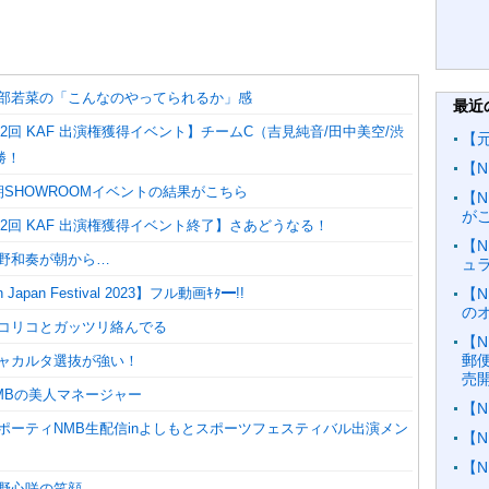
】安部若菜の「こんなのやってられるか」感
最近
 第2回 KAF 出演権獲得イベント】チームC（吉見純音/田中美空/渋
【
勝！
【N
9期SHOWROOMイベントの結果がこちら
【
が
× 第2回 KAF 出演権獲得イベント終了】さあどうなる！
【N
隅野和奏が朝から…
ュ
on Japan Festival 2023】フル動画ｷﾀ━!!
【N
の
ココリコとガッツリ絡んでる
【N
郵
ジャカルタ選抜が強い！
売
NMBの美人マネージャー
【N
スポーティNMB生配信inよしもとスポーツフェスティバル出演メン
【
【
芳野心咲の笑顔