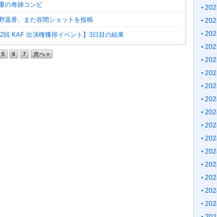
三重の奇跡コンビ
20
貞野遥香、また谷間ショットを投稿
20
20
 第2回 KAF 出演権獲得イベント】3日目の結果
20
5
6
7
次へ »
20
20
20
20
20
20
20
20
20
20
20
20
20