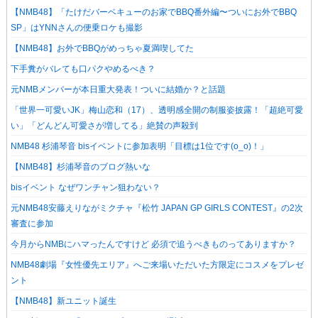
【NMB48】「たけだバーベキューのお家でBBQ番外編〜ついにお外でBBQ
SP」はYNNさんの便乗ロケも撮影
【NMB48】お外でBBQがめっちゃ夏満喫してた
下手糞がバレても口パクやめるべき？
元NMBメンバーが本日重大発表！ついに結婚か？と話題
「世界一可愛いJK」梅山恋和（17）、透明感全開の制服姿披露！「超絶可愛
い」「どんどん可愛さが増してる」絶賛の声殺到
NMB48 杉浦琴音 bisイベントに参加表明「目標は1位です(o_o)！」
【NMB48】杉浦琴音のブログ熱いな
bisイベント なぜワンチャン狙わない？
元NMB48安藤えりながミクチャ『松竹 JAPAN GP GIRLS CONTEST』の2次
審査に参加
今月からNMBにハマったんですけど 必須で追うべきものってありますか？
NMB48劇場『女性優先エリア』へご来場いただいた方限定にコスメをプレゼ
ント
【NMB48】新ユニット誕生