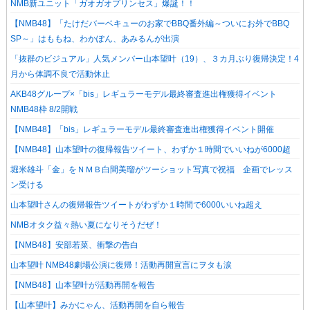
NMB新ユニット「ガオガオプリンセス」爆誕！！
【NMB48】「たけだバーベキューのお家でBBQ番外編～ついにお外でBBQ
SP～」はももね、わかぽん、あみるんが出演
「抜群のビジュアル」人気メンバー山本望叶（19）、３カ月ぶり復帰決定！4
月から体調不良で活動休止
AKB48グループ×「bis」レギュラーモデル最終審査進出権獲得イベント
NMB48枠 8/2開戦
【NMB48】「bis」レギュラーモデル最終審査進出権獲得イベント開催
【NMB48】山本望叶の復帰報告ツイート、わずか１時間でいいねが6000超
堀米雄斗「金」をＮＭＢ白間美瑠がツーショット写真で祝福 企画でレッス
ン受ける
山本望叶さんの復帰報告ツイートがわずか１時間で6000いいね超え
NMBオタク益々熱い夏になりそうだぜ！
【NMB48】安部若菜、衝撃の告白
山本望叶 NMB48劇場公演に復帰！活動再開宣言にヲタも涙
【NMB48】山本望叶が活動再開を報告
【山本望叶】みかにゃん、活動再開を自ら報告