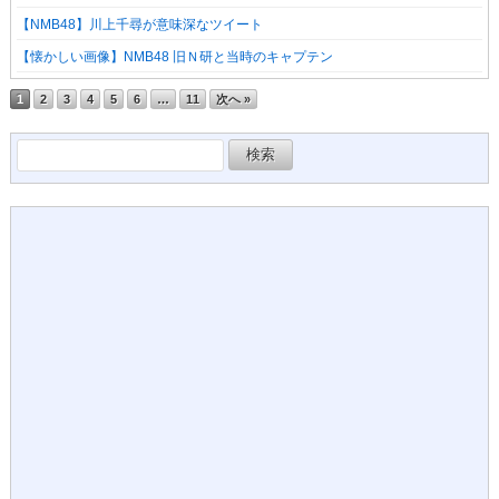
【NMB48】川上千尋が意味深なツイート
【懐かしい画像】NMB48 旧Ｎ研と当時のキャプテン
1
2
3
4
5
6
…
11
次へ »
検
索: