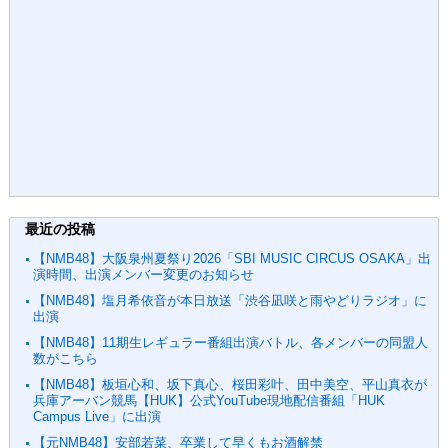
最近の投稿
【NMB48】大阪泉州夏祭り2026「SBI MUSIC CIRCUS OSAKA」出
演時間、出演メンバー変更のお知らせ
【NMB48】塩月希依音が本日放送「渋谷凪咲と雨やどりラジオ」に
出演
【NMB48】11期生レギュラー番組出演バトル、各メンバーの同盟人
数がこちら
【NMB48】板垣心和、坂下真心、桜田彩叶、田中美空、平山真衣が
兵庫アーバン競馬【HUK】公式YouTube現地配信番組「HUK
Campus Live」に出演
【元NMB48】安部若菜、卒業して早くもお酒解禁