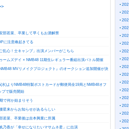
20
>
20
20
20
】安部若菜、卒業して早くもお酒解禁
20
POPに注意喚起きてる
20
】「ご乱心！士キャンプ」出演メンバーがこちら
20
20
ドゥームズデイ × NMB48 11期生レギュラー番組出演バトル開催
20
『NMB48 MVリメイクプロジェクト』のオークション追加開催が決
20
20
/5(水)よりNMB48特製ポストカードが郵便局全19局とNMB48オフ
20
ップで販売開始
20
11期で何か始まりそう
20
岡腰星来からお知らせがあるらしい
20
安部若菜、卒業後は吉本興業に所属
20
】池帆乃香が「幸せになりたいマサムネ君」に出演
20