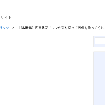
ナサイト
ピリッツ
【NMB48】西田帆花「ママが張り切って画像を作ってく
検
索: