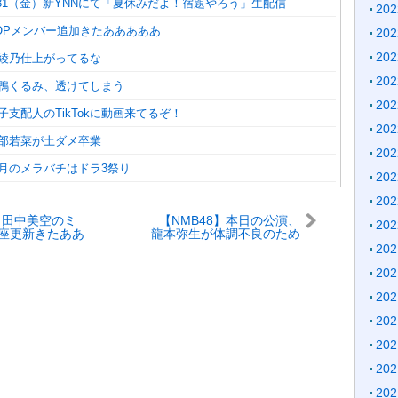
7/31（金）新YNNにて「夏休みだよ！宿題やろう」生配信
20
POPメンバー追加きたあああああ
20
20
泉綾乃仕上がってるな
20
三鴨くるみ、透けてしまう
20
金子支配人のTikTokに動画来てるぞ！
20
安部若菜が土ダメ卒業
20
今月のメラバチはドラ3祭り
20
20
8】田中美空のミ
【NMB48】本日の公演、
20
座更新きたああ
龍本弥生が体調不良のため
休演→竹田京加が出演
20
20
20
20
20
20
20