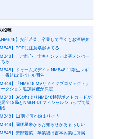
の投稿
元NMB48】安部若菜、卒業して早くもお酒解禁
MB48】POPに注意喚起きてる
NMB48】「ご乱心！士キャンプ」出演メンバー
こちら
MB48】ドゥームズデイ × NMB48 11期生レギ
ラー番組出演バトル開催
MB48】『NMB48 MVリメイクプロジェクト』
オークション追加開催が決定
MB48】8/5(水)よりNMB48特製ポストカードが
便局全19局とNMB48オフィシャルショップで販
開始
MB48】11期で何か始まりそう
NMB48】岡腰星来からお知らせがあるらしい
NMB48】安部若菜、卒業後は吉本興業に所属