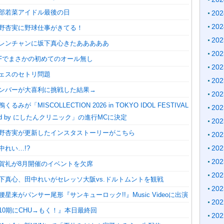
安部若菜アイドル最後の日
20
20
福野杏実に野球仕事がきてる！
20
鬼レンチャンに坂下真心きたあああああ
20
TIFでまさかの初めてのオール無し
20
フェスのセトリ問題
20
メンバーが大喜利に挑戦した結果→
20
るみが「MISCOLLECTION 2026 in TOKYO IDOL FESTIVAL
20
orted by にしたんクリニック」の進行MCに決定
20
】福野杏実が更新したインスタストーリーがこちら
20
20
中れい…!?
20
芳賀礼が8月開催のイベントを欠席
20
坂下真心、田中れいがセレッソ大阪vs.ドルトムントを観戦
20
腰星来がパンサー尾形『サンキューロック!!』Music Videoに出演
20
『10期にCHU→もく！』本日最終回
20