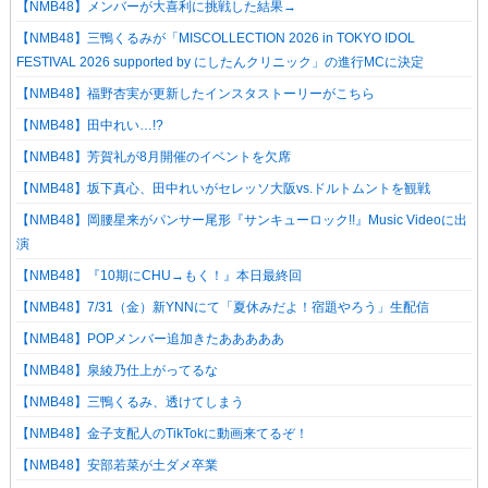
【NMB48】メンバーが大喜利に挑戦した結果→
【NMB48】三鴨くるみが「MISCOLLECTION 2026 in TOKYO IDOL
FESTIVAL 2026 supported by にしたんクリニック」の進行MCに決定
【NMB48】福野杏実が更新したインスタストーリーがこちら
【NMB48】田中れい…!?
【NMB48】芳賀礼が8月開催のイベントを欠席
【NMB48】坂下真心、田中れいがセレッソ大阪vs.ドルトムントを観戦
【NMB48】岡腰星来がパンサー尾形『サンキューロック!!』Music Videoに出
演
【NMB48】『10期にCHU→もく！』本日最終回
【NMB48】7/31（金）新YNNにて「夏休みだよ！宿題やろう」生配信
【NMB48】POPメンバー追加きたあああああ
【NMB48】泉綾乃仕上がってるな
【NMB48】三鴨くるみ、透けてしまう
【NMB48】金子支配人のTikTokに動画来てるぞ！
【NMB48】安部若菜が土ダメ卒業