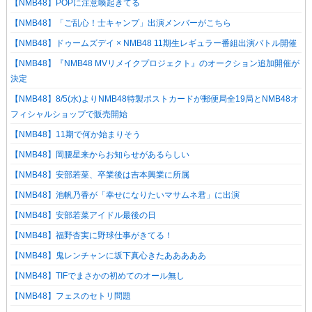
【NMB48】POPに注意喚起きてる
【NMB48】「ご乱心！士キャンプ」出演メンバーがこちら
【NMB48】ドゥームズデイ × NMB48 11期生レギュラー番組出演バトル開催
【NMB48】『NMB48 MVリメイクプロジェクト』のオークション追加開催が
決定
【NMB48】8/5(水)よりNMB48特製ポストカードが郵便局全19局とNMB48オ
フィシャルショップで販売開始
【NMB48】11期で何か始まりそう
【NMB48】岡腰星来からお知らせがあるらしい
【NMB48】安部若菜、卒業後は吉本興業に所属
【NMB48】池帆乃香が「幸せになりたいマサムネ君」に出演
【NMB48】安部若菜アイドル最後の日
【NMB48】福野杏実に野球仕事がきてる！
【NMB48】鬼レンチャンに坂下真心きたあああああ
【NMB48】TIFでまさかの初めてのオール無し
【NMB48】フェスのセトリ問題