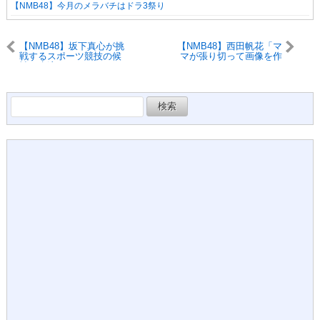
【NMB48】今月のメラバチはドラ3祭り
【NMB48】坂下真心が挑
【NMB48】西田帆花「マ
戦するスポーツ競技の候
マが張り切って画像を作
補に水泳があるけど…
ってくれました」←すご
くね？
検
索: