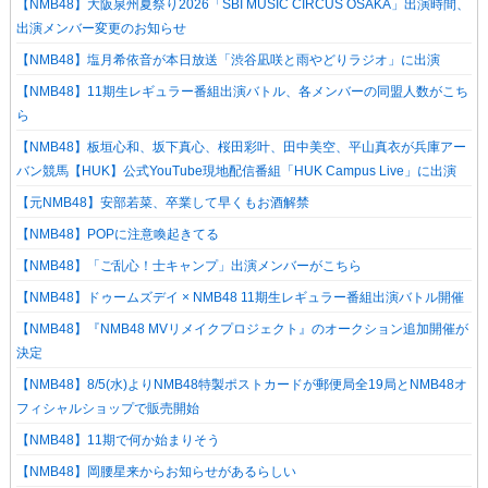
【NMB48】大阪泉州夏祭り2026「SBI MUSIC CIRCUS OSAKA」出演時間、
出演メンバー変更のお知らせ
【NMB48】塩月希依音が本日放送「渋谷凪咲と雨やどりラジオ」に出演
【NMB48】11期生レギュラー番組出演バトル、各メンバーの同盟人数がこち
ら
【NMB48】板垣心和、坂下真心、桜田彩叶、田中美空、平山真衣が兵庫アー
バン競馬【HUK】公式YouTube現地配信番組「HUK Campus Live」に出演
【元NMB48】安部若菜、卒業して早くもお酒解禁
【NMB48】POPに注意喚起きてる
【NMB48】「ご乱心！士キャンプ」出演メンバーがこちら
【NMB48】ドゥームズデイ × NMB48 11期生レギュラー番組出演バトル開催
【NMB48】『NMB48 MVリメイクプロジェクト』のオークション追加開催が
決定
【NMB48】8/5(水)よりNMB48特製ポストカードが郵便局全19局とNMB48オ
フィシャルショップで販売開始
【NMB48】11期で何か始まりそう
【NMB48】岡腰星来からお知らせがあるらしい