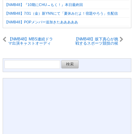
【NMB48】『10期にCHU→もく！』本日最終回
【NMB48】7/31（金）新YNNにて「夏休みだよ！宿題やろう」生配信
【NMB48】POPメンバー追加きたあああああ
【NMB48】MBS連続ドラ
【NMB48】坂下真心が挑
マ出演キャストオーディ
戦するスポーツ競技の候
ションの順位が確定
補に水泳があるけど…
検
索: