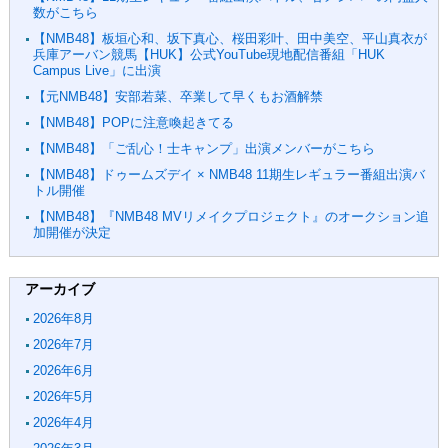
数がこちら
【NMB48】板垣心和、坂下真心、桜田彩叶、田中美空、平山真衣が
兵庫アーバン競馬【HUK】公式YouTube現地配信番組「HUK
Campus Live」に出演
【元NMB48】安部若菜、卒業して早くもお酒解禁
【NMB48】POPに注意喚起きてる
【NMB48】「ご乱心！士キャンプ」出演メンバーがこちら
【NMB48】ドゥームズデイ × NMB48 11期生レギュラー番組出演バ
トル開催
【NMB48】『NMB48 MVリメイクプロジェクト』のオークション追
加開催が決定
アーカイブ
2026年8月
2026年7月
2026年6月
2026年5月
2026年4月