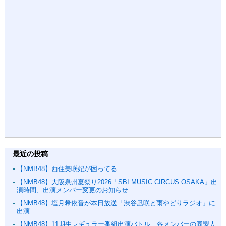
最近の投稿
【NMB48】西住美咲妃が困ってる
【NMB48】大阪泉州夏祭り2026「SBI MUSIC CIRCUS OSAKA」出
演時間、出演メンバー変更のお知らせ
【NMB48】塩月希依音が本日放送「渋谷凪咲と雨やどりラジオ」に
出演
【NMB48】11期生レギュラー番組出演バトル、各メンバーの同盟人