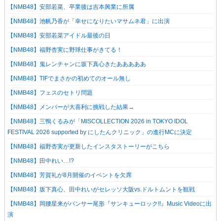
【NMB48】安部若菜、卒業後は吉本興業に所属
【NMB48】池帆乃香が「幸せになりたいマサムネ君」に出演
【NMB48】安部若菜アイドル最後の日
【NMB48】福野杏実に野球仕事がきてる！
【NMB48】鬼レンチャンに坂下真心きたあああああ
【NMB48】TIFでまさかの初めてのオール無し
【NMB48】フェスのセトリ問題
【NMB48】メンバーが大喜利に挑戦した結果→
【NMB48】三鴨くるみが「MISCOLLECTION 2026 in TOKYO IDOL
FESTIVAL 2026 supported by にしたんクリニック」の進行MCに決定
【NMB48】福野杏実が更新したインスタストーリーがこちら
【NMB48】田中れい…!?
【NMB48】芳賀礼が8月開催のイベントを欠席
【NMB48】坂下真心、田中れいがセレッソ大阪vs.ドルトムントを観戦
【NMB48】岡腰星来がパンサー尾形『サンキューロック!!』Music Videoに出
演