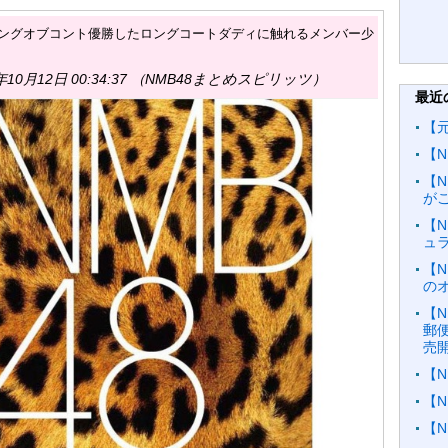
】キングオブコント優勝したロングコートダディに触れるメンバー少
年10月12日 00:34:37 （NMB48まとめスピリッツ）
最近
【
【N
【
が
【N
ュ
【N
の
【N
郵
売
【N
【
【