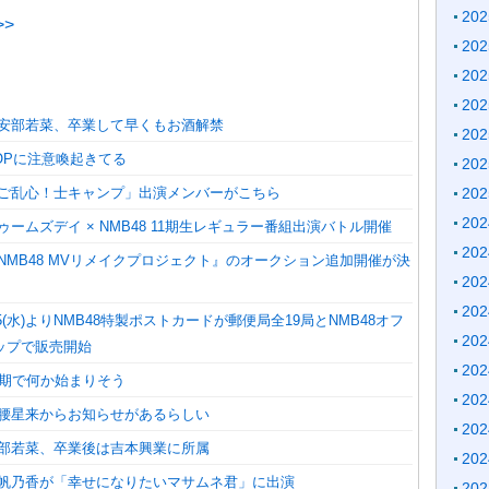
20
>
20
20
20
】安部若菜、卒業して早くもお酒解禁
20
POPに注意喚起きてる
20
】「ご乱心！士キャンプ」出演メンバーがこちら
20
20
ドゥームズデイ × NMB48 11期生レギュラー番組出演バトル開催
20
『NMB48 MVリメイクプロジェクト』のオークション追加開催が決
20
20
/5(水)よりNMB48特製ポストカードが郵便局全19局とNMB48オフ
20
ップで販売開始
20
11期で何か始まりそう
20
岡腰星来からお知らせがあるらしい
20
安部若菜、卒業後は吉本興業に所属
20
】池帆乃香が「幸せになりたいマサムネ君」に出演
20