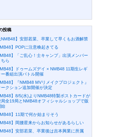
の投稿
元NMB48】安部若菜、卒業して早くもお酒解禁
MB48】POPに注意喚起きてる
NMB48】「ご乱心！士キャンプ」出演メンバー
こちら
MB48】ドゥームズデイ × NMB48 11期生レギ
ラー番組出演バトル開催
MB48】『NMB48 MVリメイクプロジェクト』
オークション追加開催が決定
MB48】8/5(水)よりNMB48特製ポストカードが
便局全19局とNMB48オフィシャルショップで販
開始
MB48】11期で何か始まりそう
NMB48】岡腰星来からお知らせがあるらしい
NMB48】安部若菜、卒業後は吉本興業に所属