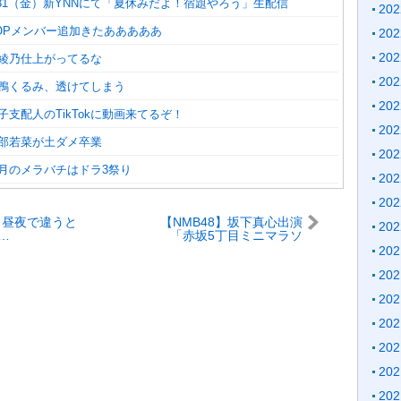
7/31（金）新YNNにて「夏休みだよ！宿題やろう」生配信
20
POPメンバー追加きたあああああ
20
20
泉綾乃仕上がってるな
20
三鴨くるみ、透けてしまう
20
金子支配人のTikTokに動画来てるぞ！
20
安部若菜が土ダメ卒業
20
今月のメラバチはドラ3祭り
20
20
8】昼夜で違うと
【NMB48】坂下真心出演
20
…
「赤坂5丁目ミニマラソ
ン」密着動画公開
20
20
20
20
20
20
20