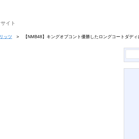
ナサイト
ピリッツ
【NMB48】キングオブコント優勝したロングコートダデ
検
索: