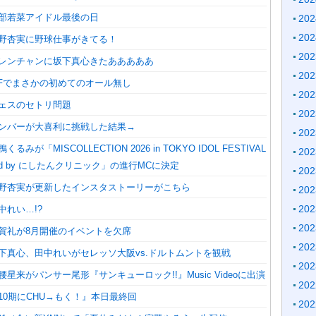
安部若菜アイドル最後の日
20
20
福野杏実に野球仕事がきてる！
20
鬼レンチャンに坂下真心きたあああああ
20
TIFでまさかの初めてのオール無し
20
フェスのセトリ問題
20
メンバーが大喜利に挑戦した結果→
20
るみが「MISCOLLECTION 2026 in TOKYO IDOL FESTIVAL
20
orted by にしたんクリニック」の進行MCに決定
20
】福野杏実が更新したインスタストーリーがこちら
20
20
中れい…!?
20
芳賀礼が8月開催のイベントを欠席
20
坂下真心、田中れいがセレッソ大阪vs.ドルトムントを観戦
20
腰星来がパンサー尾形『サンキューロック!!』Music Videoに出演
20
『10期にCHU→もく！』本日最終回
20