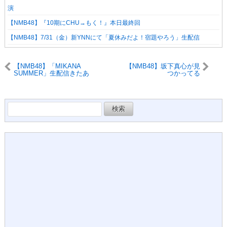
演
【NMB48】『10期にCHU→もく！』本日最終回
【NMB48】7/31（金）新YNNにて「夏休みだよ！宿題やろう」生配信
【NMB48】「MIKANA
【NMB48】坂下真心が見
SUMMER」生配信きたあ
つかってる
ああああ
検
索: