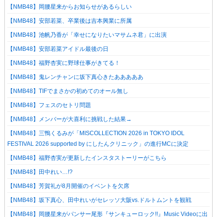
【NMB48】岡腰星来からお知らせがあるらしい
【NMB48】安部若菜、卒業後は吉本興業に所属
【NMB48】池帆乃香が「幸せになりたいマサムネ君」に出演
【NMB48】安部若菜アイドル最後の日
【NMB48】福野杏実に野球仕事がきてる！
【NMB48】鬼レンチャンに坂下真心きたあああああ
【NMB48】TIFでまさかの初めてのオール無し
【NMB48】フェスのセトリ問題
【NMB48】メンバーが大喜利に挑戦した結果→
【NMB48】三鴨くるみが「MISCOLLECTION 2026 in TOKYO IDOL
FESTIVAL 2026 supported by にしたんクリニック」の進行MCに決定
【NMB48】福野杏実が更新したインスタストーリーがこちら
【NMB48】田中れい…!?
【NMB48】芳賀礼が8月開催のイベントを欠席
【NMB48】坂下真心、田中れいがセレッソ大阪vs.ドルトムントを観戦
【NMB48】岡腰星来がパンサー尾形『サンキューロック!!』Music Videoに出