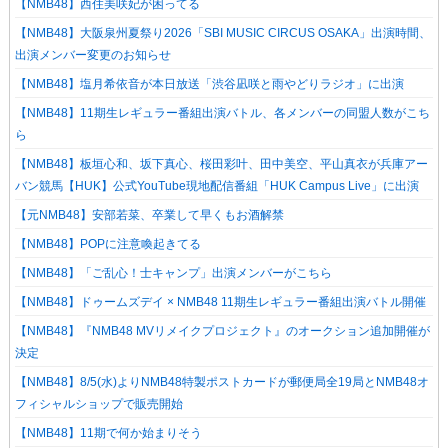
【NMB48】西住美咲妃が困ってる
【NMB48】大阪泉州夏祭り2026「SBI MUSIC CIRCUS OSAKA」出演時間、
出演メンバー変更のお知らせ
【NMB48】塩月希依音が本日放送「渋谷凪咲と雨やどりラジオ」に出演
【NMB48】11期生レギュラー番組出演バトル、各メンバーの同盟人数がこち
ら
【NMB48】板垣心和、坂下真心、桜田彩叶、田中美空、平山真衣が兵庫アー
バン競馬【HUK】公式YouTube現地配信番組「HUK Campus Live」に出演
【元NMB48】安部若菜、卒業して早くもお酒解禁
【NMB48】POPに注意喚起きてる
【NMB48】「ご乱心！士キャンプ」出演メンバーがこちら
【NMB48】ドゥームズデイ × NMB48 11期生レギュラー番組出演バトル開催
【NMB48】『NMB48 MVリメイクプロジェクト』のオークション追加開催が
決定
【NMB48】8/5(水)よりNMB48特製ポストカードが郵便局全19局とNMB48オ
フィシャルショップで販売開始
【NMB48】11期で何か始まりそう