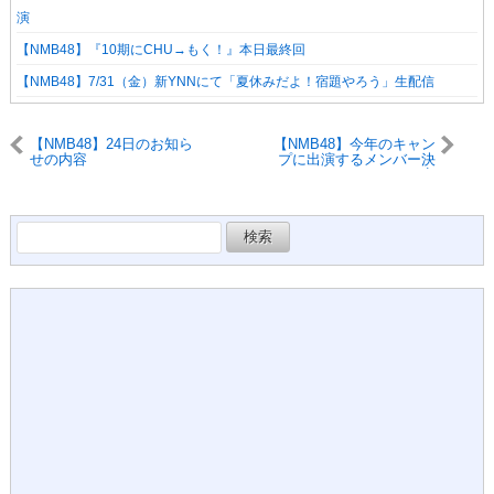
演
【NMB48】『10期にCHU→もく！』本日最終回
【NMB48】7/31（金）新YNNにて「夏休みだよ！宿題やろう」生配信
【NMB48】24日のお知ら
【NMB48】今年のキャン
せの内容
プに出演するメンバー決
定
検
索: