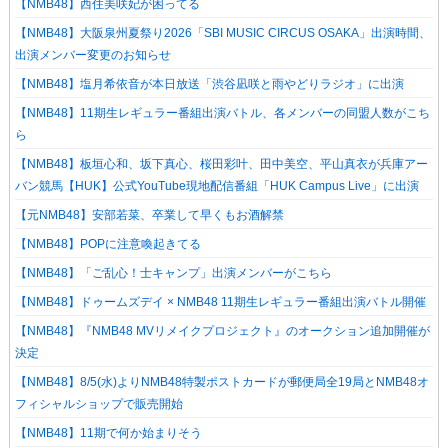
【NMB48】西住美咲妃が困ってる
【NMB48】大阪泉州夏祭り2026「SBI MUSIC CIRCUS OSAKA」出演時間、
出演メンバー変更のお知らせ
【NMB48】塩月希依音が本日放送「渋谷凪咲と雨やどりラジオ」に出演
【NMB48】11期生レギュラー番組出演バトル、各メンバーの同盟人数がこち
ら
【NMB48】板垣心和、坂下真心、桜田彩叶、田中美空、平山真衣が兵庫アー
バン競馬【HUK】公式YouTube現地配信番組「HUK Campus Live」に出演
【元NMB48】安部若菜、卒業して早くもお酒解禁
【NMB48】POPに注意喚起きてる
【NMB48】「ご乱心！士キャンプ」出演メンバーがこちら
【NMB48】ドゥームズデイ × NMB48 11期生レギュラー番組出演バトル開催
【NMB48】『NMB48 MVリメイクプロジェクト』のオークション追加開催が
決定
【NMB48】8/5(水)よりNMB48特製ポストカードが郵便局全19局とNMB48オ
フィシャルショップで販売開始
【NMB48】11期で何か始まりそう