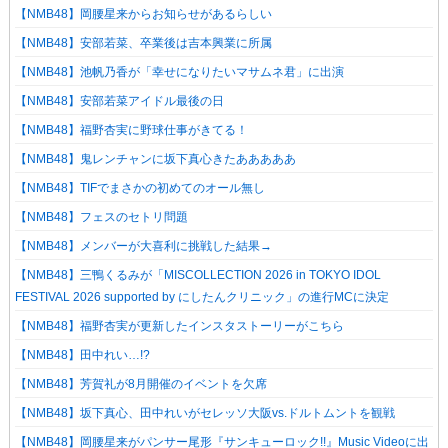
【NMB48】岡腰星来からお知らせがあるらしい
【NMB48】安部若菜、卒業後は吉本興業に所属
【NMB48】池帆乃香が「幸せになりたいマサムネ君」に出演
【NMB48】安部若菜アイドル最後の日
【NMB48】福野杏実に野球仕事がきてる！
【NMB48】鬼レンチャンに坂下真心きたあああああ
【NMB48】TIFでまさかの初めてのオール無し
【NMB48】フェスのセトリ問題
【NMB48】メンバーが大喜利に挑戦した結果→
【NMB48】三鴨くるみが「MISCOLLECTION 2026 in TOKYO IDOL
FESTIVAL 2026 supported by にしたんクリニック」の進行MCに決定
【NMB48】福野杏実が更新したインスタストーリーがこちら
【NMB48】田中れい…!?
【NMB48】芳賀礼が8月開催のイベントを欠席
【NMB48】坂下真心、田中れいがセレッソ大阪vs.ドルトムントを観戦
【NMB48】岡腰星来がパンサー尾形『サンキューロック!!』Music Videoに出