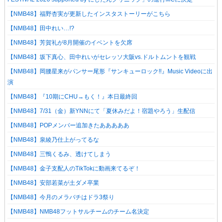
【NMB48】福野杏実が更新したインスタストーリーがこちら
【NMB48】田中れい…!?
【NMB48】芳賀礼が8月開催のイベントを欠席
【NMB48】坂下真心、田中れいがセレッソ大阪vs.ドルトムントを観戦
【NMB48】岡腰星来がパンサー尾形『サンキューロック!!』Music Videoに出
演
【NMB48】『10期にCHU→もく！』本日最終回
【NMB48】7/31（金）新YNNにて「夏休みだよ！宿題やろう」生配信
【NMB48】POPメンバー追加きたあああああ
【NMB48】泉綾乃仕上がってるな
【NMB48】三鴨くるみ、透けてしまう
【NMB48】金子支配人のTikTokに動画来てるぞ！
【NMB48】安部若菜が土ダメ卒業
【NMB48】今月のメラバチはドラ3祭り
【NMB48】NMB48フットサルチームのチーム名決定