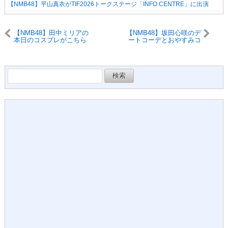
【NMB48】平山真衣がTIF2026トークステージ「INFO CENTRE」に出演
【NMB48】田中ミリアの
【NMB48】坂田心咲のデ
本日のコスプレがこちら
ートコーデとおやすみコ
ーデがこちら
検
索: