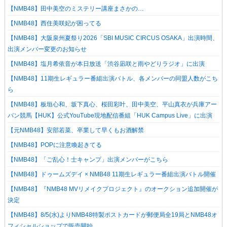
【NMB48】田中美空のミステリー講座まさかの…
【NMB48】西住美咲妃が困ってる
【NMB48】大阪泉州夏祭り2026「SBI MUSIC CIRCUS OSAKA」出演時間、
出演メンバー変更のお知らせ
【NMB48】塩月希依音が本日放送「渋谷凪咲と雨やどりラジオ」に出演
【NMB48】11期生レギュラー番組出演バトル、各メンバーの同盟人数がこち
ら
【NMB48】板垣心和、坂下真心、桜田彩叶、田中美空、平山真衣が兵庫アー
バン競馬【HUK】公式YouTube現地配信番組「HUK Campus Live」に出演
【元NMB48】安部若菜、卒業して早くもお酒解禁
【NMB48】POPに注意喚起きてる
【NMB48】「ご乱心！士キャンプ」出演メンバーがこちら
【NMB48】ドゥームズデイ × NMB48 11期生レギュラー番組出演バトル開催
【NMB48】『NMB48 MVリメイクプロジェクト』のオークション追加開催が
決定
【NMB48】8/5(水)よりNMB48特製ポストカードが郵便局全19局とNMB48オ
フィシャルショップで販売開始