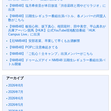
【NMB48】塩月希依音が本日放送「渋谷凪咲と雨やどりラジオ」に
出演
【NMB48】11期生レギュラー番組出演バトル、各メンバーの同盟人
数がこちら
【NMB48】板垣心和、坂下真心、桜田彩叶、田中美空、平山真衣が
兵庫アーバン競馬【HUK】公式YouTube現地配信番組「HUK
Campus Live」に出演
【元NMB48】安部若菜、卒業して早くもお酒解禁
【NMB48】POPに注意喚起きてる
【NMB48】「ご乱心！士キャンプ」出演メンバーがこちら
【NMB48】ドゥームズデイ × NMB48 11期生レギュラー番組出演バ
トル開催
アーカイブ
2026年8月
2026年7月
2026年6月
2026年5月