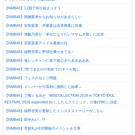
【NMB48】11期で何か始まりそう
【NMB48】岡腰星来からお知らせがあるらしい
【NMB48】安部若菜、卒業後は吉本興業に所属
【NMB48】池帆乃香が「幸せになりたいマサムネ君」に出演
【NMB48】安部若菜アイドル最後の日
【NMB48】福野杏実に野球仕事がきてる！
【NMB48】鬼レンチャンに坂下真心きたあああああ
【NMB48】TIFでまさかの初めてのオール無し
【NMB48】フェスのセトリ問題
【NMB48】メンバーが大喜利に挑戦した結果→
【NMB48】三鴨くるみが「MISCOLLECTION 2026 in TOKYO IDOL
FESTIVAL 2026 supported by にしたんクリニック」の進行MCに決定
【NMB48】福野杏実が更新したインスタストーリーがこちら
【NMB48】田中れい…!?
【NMB48】芳賀礼が8月開催のイベントを欠席