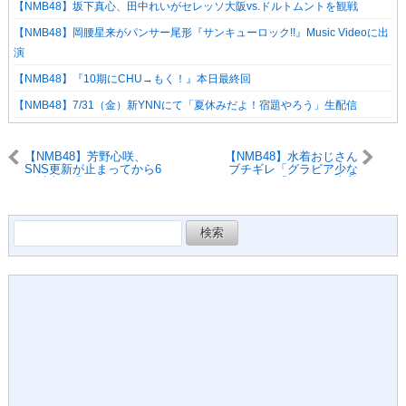
【NMB48】坂下真心、田中れいがセレッソ大阪vs.ドルトムントを観戦
【NMB48】岡腰星来がパンサー尾形『サンキューロック!!』Music Videoに出
演
【NMB48】『10期にCHU→もく！』本日最終回
【NMB48】7/31（金）新YNNにて「夏休みだよ！宿題やろう」生配信
【NMB48】芳野心咲、
【NMB48】水着おじさん
SNS更新が止まってから6
ブチギレ「グラビア少な
日以上経過
すぎ！」「どんどん水着
になれよ！」
検
索: