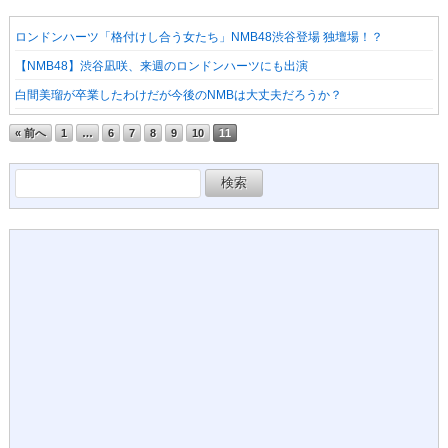
ロンドンハーツ「格付けし合う女たち」NMB48渋谷登場 独壇場！？
【NMB48】渋谷凪咲、来週のロンドンハーツにも出演
白間美瑠が卒業したわけだが今後のNMBは大丈夫だろうか？
« 前へ
1
…
6
7
8
9
10
11
検
索: