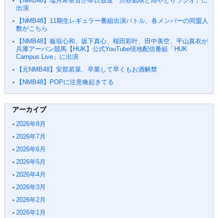
【NMB48】塩月希依音が本日放送「渋谷凪咲と雨やどりラジオ」に
出演
【NMB48】11期生レギュラー番組出演バトル、各メンバーの同盟人
数がこちら
【NMB48】板垣心和、坂下真心、桜田彩叶、田中美空、平山真衣が
兵庫アーバン競馬【HUK】公式YouTube現地配信番組「HUK
Campus Live」に出演
【元NMB48】安部若菜、卒業して早くもお酒解禁
【NMB48】POPに注意喚起きてる
アーカイブ
2026年8月
2026年7月
2026年6月
2026年5月
2026年4月
2026年3月
2026年2月
2026年1月