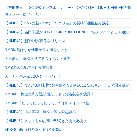
【吉田朱里】TGC公式インフルエンサー・TOKYO GIRLS INFLUENCERの創
設メンバーにアカリン
【NMB48】8/29に新YNNで「なつリモ」の長時間生配信が決定
【NMB48】吉田朱里がTOKYO GIRLS INFLUENCERのメンバーとして始動
【NMB48】新YNNが新作をリリース
NMB運営はなぜ仕事が早く優秀なのか
太田夢莉 体調不良でＦＣイベント延期
NMBの人気配信番組が書籍化
久しぶりのお家BBQｷﾀ━(ﾟ∀ﾟ)━!
【NMB48】NMB48お料理大好き部×TSUTAYA EBISUBASHIフェア開催決定
NMB48・梅山恋和が透明感たっぷりの浴衣姿を披露！
NMB48 「だってだってだって」5日目 デイリー5位
【NMB48】山根涼羽、長文で難波愛を語る
【NMB48】久しぶりのお家でBBQきたあああああ
AKB48山根涼羽の溢れるNMB48愛