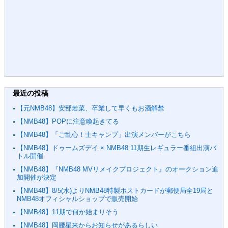
最近の投稿
【元NMB48】安部若菜、卒業して早くもお酒解禁
【NMB48】POPに注意喚起きてる
【NMB48】「ご乱心！士キャンプ」出演メンバーがこちら
【NMB48】ドゥームズデイ × NMB48 11期生レギュラー番組出演バ
トル開催
【NMB48】『NMB48 MVリメイクプロジェクト』のオークション追
加開催が決定
【NMB48】8/5(水)よりNMB48特製ポストカードが郵便局全19局と
NMB48オフィシャルショップで販売開始
【NMB48】11期で何か始まりそう
【NMB48】岡腰星来からお知らせがあるらしい