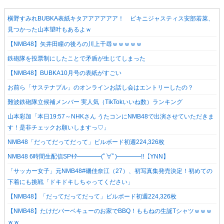
横野すみれBUBKA表紙キタアアアアアア！ ビキニジャスティス安部若菜、
見つかった山本望叶もあるよｗ
【NMB48】矢井田瞳の後ろの川上千尋ｗｗｗｗｗ
鉄砲隊を投票制にしたことで矛盾が生じてしまった
【NMB48】BUBKA10月号の表紙がすごい
お前ら「サステナブル」のオンラインお話し会はエントリーしたの？
難波鉄砲隊立候補メンバー 実人気（TikTokいいね数）ランキング
山本彩加「本日19:57～NHKさん うたコンにNMB48で出演させていただきま
す！是非チェックお願いしますっ♡」
NMB48「だってだってだって」ビルボード初週224,326枚
NMB48 6時間生配信SPｷﾀ━━━━(ﾟ∀ﾟ)━━━━!!【YNN】
「サッカー女子」元NMB48#磯佳奈江（27）、初写真集発売決定！初めての
下着にも挑戦「ドキドキしちゃってください」
【NMB48】「だってだってだって」ビルボード初週224,326枚
【NMB48】たけだバーベキューのお家でBBQ！ももねの生誕Tシャツｗｗｗ
ｗｗ