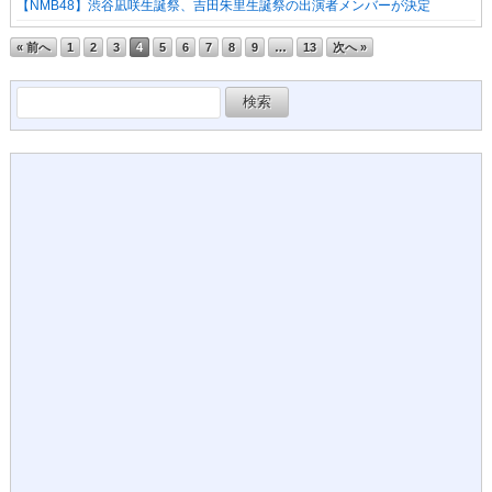
【NMB48】渋谷凪咲生誕祭、吉田朱里生誕祭の出演者メンバーが決定
« 前へ
1
2
3
4
5
6
7
8
9
…
13
次へ »
検
索: