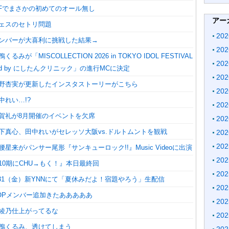
TIFでまさかの初めてのオール無し
アー
フェスのセトリ問題
20
メンバーが大喜利に挑戦した結果→
20
るみが「MISCOLLECTION 2026 in TOKYO IDOL FESTIVAL
20
orted by にしたんクリニック」の進行MCに決定
20
】福野杏実が更新したインスタストーリーがこちら
20
中れい…!?
20
芳賀礼が8月開催のイベントを欠席
20
坂下真心、田中れいがセレッソ大阪vs.ドルトムントを観戦
20
20
腰星来がパンサー尾形『サンキューロック!!』Music Videoに出演
20
『10期にCHU→もく！』本日最終回
20
7/31（金）新YNNにて「夏休みだよ！宿題やろう」生配信
20
POPメンバー追加きたあああああ
20
泉綾乃仕上がってるな
20
三鴨くるみ、透けてしまう