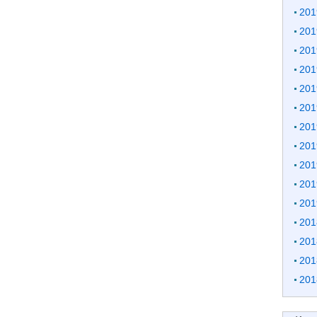
20
20
20
20
20
20
20
20
20
20
20
20
20
20
20