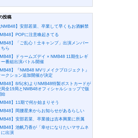
の投稿
元NMB48】安部若菜、卒業して早くもお酒解禁
MB48】POPに注意喚起きてる
NMB48】「ご乱心！士キャンプ」出演メンバー
こちら
MB48】ドゥームズデイ × NMB48 11期生レギ
ラー番組出演バトル開催
MB48】『NMB48 MVリメイクプロジェクト』
オークション追加開催が決定
MB48】8/5(水)よりNMB48特製ポストカードが
便局全19局とNMB48オフィシャルショップで販
開始
MB48】11期で何か始まりそう
NMB48】岡腰星来からお知らせがあるらしい
NMB48】安部若菜、卒業後は吉本興業に所属
NMB48】池帆乃香が「幸せになりたいマサムネ
」に出演