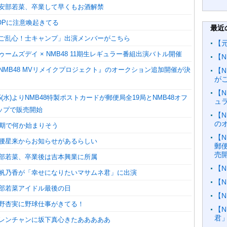
】安部若菜、卒業して早くもお酒解禁
POPに注意喚起きてる
最近
】「ご乱心！士キャンプ」出演メンバーがこちら
【
ドゥームズデイ × NMB48 11期生レギュラー番組出演バトル開催
【N
『NMB48 MVリメイクプロジェクト』のオークション追加開催が決
【
が
【N
/5(水)よりNMB48特製ポストカードが郵便局全19局とNMB48オフ
ュ
ップで販売開始
【N
の
11期で何か始まりそう
【N
岡腰星来からお知らせがあるらしい
郵
売
安部若菜、卒業後は吉本興業に所属
【N
】池帆乃香が「幸せになりたいマサムネ君」に出演
【
安部若菜アイドル最後の日
【
福野杏実に野球仕事がきてる！
【
君
鬼レンチャンに坂下真心きたあああああ